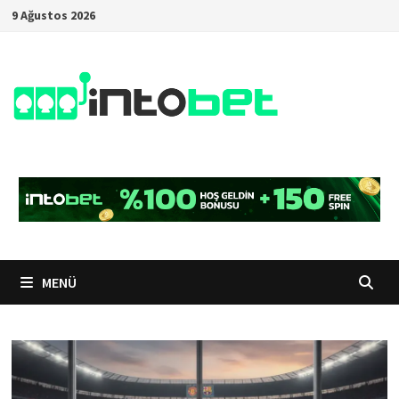
İçeriğe
9 Ağustos 2026
geç
MENÜ