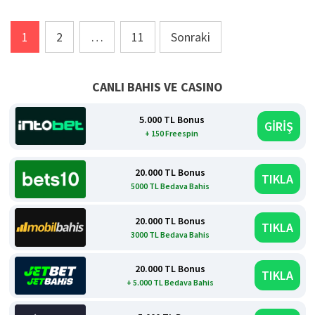
Yazı
1
2
…
11
Sonraki
sayfalaması
CANLI BAHIS VE CASINO
5.000 TL Bonus
GİRİŞ
+ 150 Freespin
20.000 TL Bonus
TIKLA
5000 TL Bedava Bahis
20.000 TL Bonus
TIKLA
3000 TL Bedava Bahis
20.000 TL Bonus
TIKLA
+ 5.000 TL Bedava Bahis