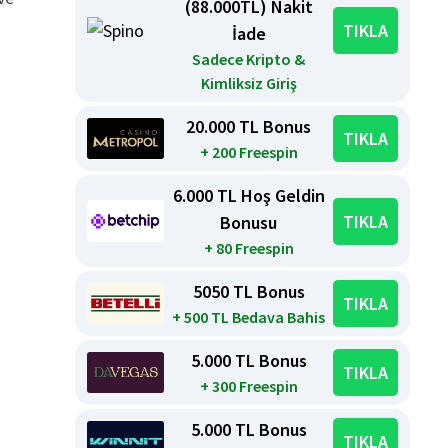
(88.000TL) Nakit
TIKLA
İade
Sadece Kripto &
Kimliksiz Giriş
20.000 TL Bonus
TIKLA
+ 200 Freespin
6.000 TL Hoş Geldin
TIKLA
Bonusu
+ 80 Freespin
5050 TL Bonus
TIKLA
+ 500 TL Bedava Bahis
5.000 TL Bonus
TIKLA
+ 300 Freespin
5.000 TL Bonus
TIKLA