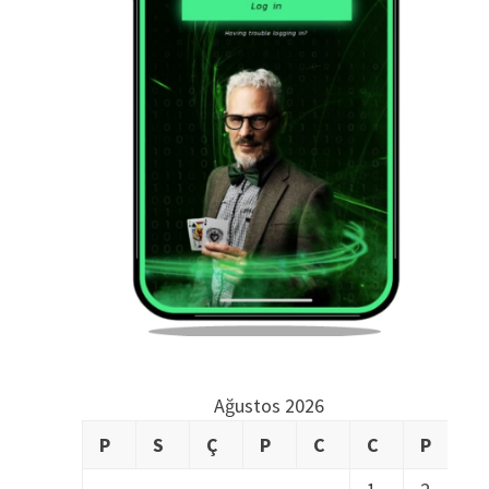
Ağustos 2026
P
S
Ç
P
C
C
P