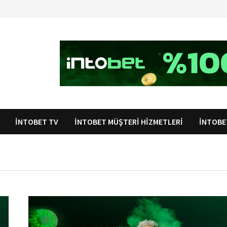
İNTOBET TV
İNTOBET MÜŞTERI HIZMETLERI
İNTOBE