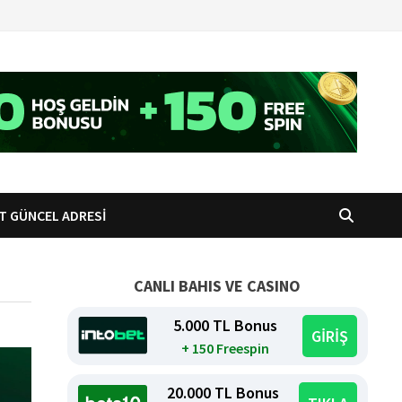
T GÜNCEL ADRESI
CANLI BAHIS VE CASINO
5.000 TL Bonus
GİRİŞ
+ 150 Freespin
20.000 TL Bonus