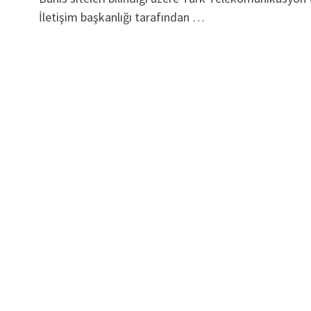
İletişim başkanlığı tarafından …