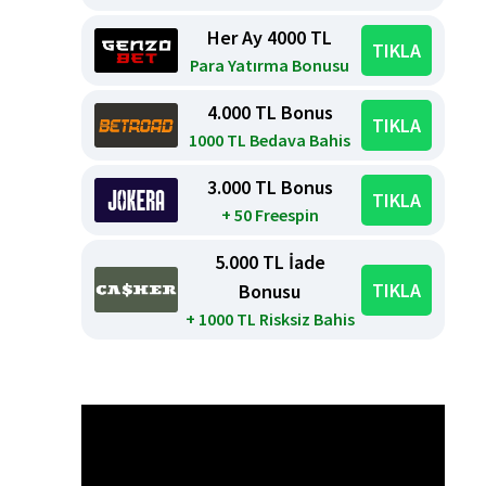
Her Ay 4000 TL
TIKLA
Para Yatırma Bonusu
4.000 TL Bonus
TIKLA
1000 TL Bedava Bahis
3.000 TL Bonus
TIKLA
+ 50 Freespin
5.000 TL İade
TIKLA
Bonusu
+ 1000 TL Risksiz Bahis