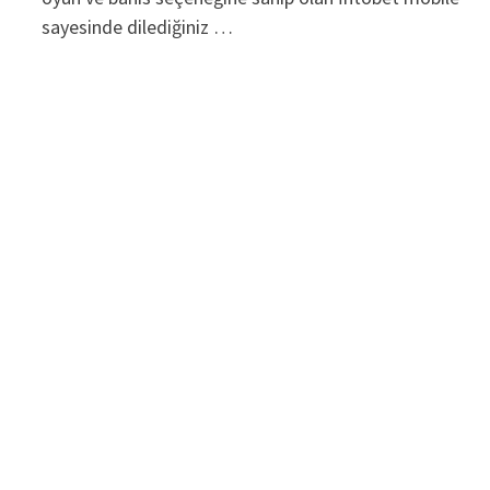
sayesinde dilediğiniz …